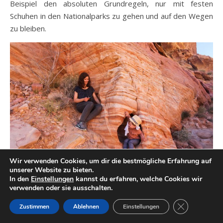
Beispiel den absoluten Grundregeln, nur mit festen
Schuhen in den Nationalparks zu gehen und auf den Wegen
zu bleiben.
Wir verwenden Cookies, um dir die bestmögliche Erfahrung auf
unserer Website zu bieten.
In den
Einstellungen
kannst du erfahren, welche Cookies wir
Solche Felshöhlen untersucht man vorab besser auf Schlangen
verwenden oder sie ausschalten.
& Co…
GDPR Cookie-
Zustimmen
Ablehnen
Einstellungen
Nichts desto trotz muss ich sagen, dass Vorsicht wichtig