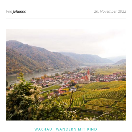
Von
Johanna
20. November 2022
,
WACHAU
WANDERN MIT KIND