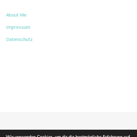
About Me
Impressum
Datenschutz
© 2026 We Are Happy Here |
Bard Theme von
WP Royal
.
Wir verwenden Cookies, um dir die bestmögliche Erfahrung auf